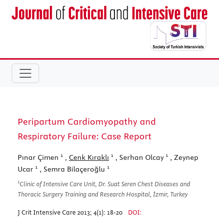
Peripartum Cardiomyopathy and
Respiratory Failure: Case Report
1
1
1
Pınar Çimen
,
Cenk Kıraklı
, Serhan Olcay
, Zeynep
1
1
Ucar
, Semra Bilaçeroğlu
1
Clinic of Intensive Care Unit, Dr. Suat Seren Chest Diseases and
Thoracic Surgery Training and Research Hospital, İzmir, Turkey
J Crit Intensive Care 2013; 4(1): 18-20
DOI: