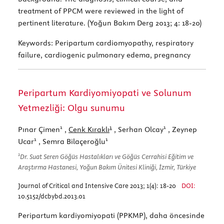
treatment of PPCM were reviewed in the light of
pertinent literature. (Yoğun Bakım Derg 2013; 4: 18-20)
Keywords:
Peripartum cardiomyopathy, respiratory
failure, cardiogenic pulmonary edema, pregnancy
Peripartum Kardiyomiyopati ve Solunum
Yetmezliği: Olgu sunumu
1
1
1
Pınar Çimen
,
Cenk Kıraklı
, Serhan Olcay
, Zeynep
1
1
Ucar
, Semra Bilaçeroğlu
1
Dr. Suat Seren Göğüs Hastalıkları ve Göğüs Cerrahisi Eğitim ve
Araştırma Hastanesi, Yoğun Bakım Ünitesi Kliniği, İzmir, Türkiye
Journal of Critical and Intensive Care 2013; 1(4): 18-20
DOI:
10.5152/dcbybd.2013.01
Peripartum kardiyomiyopati (PPKMP), daha öncesinde